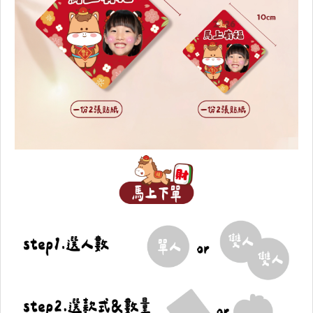
樂筆手寫
冰山體
大海體