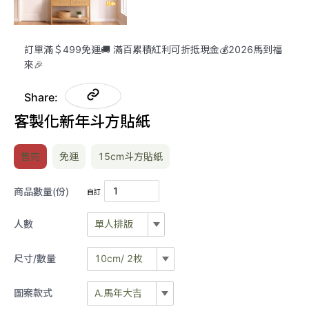
訂單滿＄499免運🚚 滿百累積紅利可折抵現金💰2026馬到福
來🎉
Share:
客製化新年斗方貼紙
售完
免運
15cm斗方貼紙
商品數量(份)
自訂
人數
單人排版
單人排版
尺寸/數量
10cm/ 2枚
10CM/ 2枚
雙人排版
圖案款式
A.馬年大吉