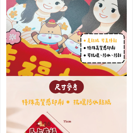
粉圓體
標楷體
微軟正黑體
行書體
宋體
泡芙體
ZOO體
胖西瘦瘦
胖西澎澎