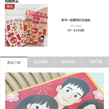
相關商品
可愛香蕉體
售完
翩翩體
新年一貼兩用紅包貼紙
NT:
350
奶油體
NT: $
299
起
陳森田體
胖胖QQ體
產品規格
完稿須知
刀模下載
產品介紹
可愛線條體
甜妞體
方圓體
娃娃體