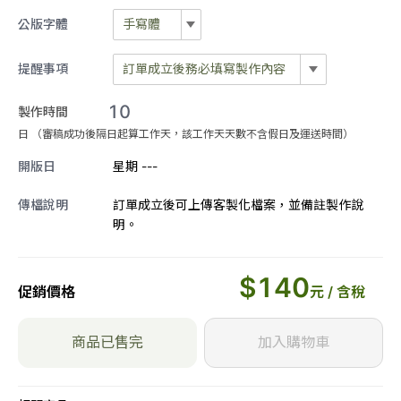
A.馬年大吉
15CM/ 2枚
公版字體
手寫體
手寫體
B.馬上發財
客製化特殊規格
提醒事項
訂單成立後務必填寫製作內容
訂單成立後務必填寫製作內容
10
字體預覽(下單後請到LINE提供
C.馬上發財
製作時間
姓名)
日 （審稿成功後隔日起算工作天，該工作天天數不含假日及運送時間）
D.大吉大利
開版日
星期 ---
曼蒂手書體
傳檔說明
訂單成立後可上傳客製化檔案，並備註製作說
E.平平安安
追奇體
明。
F.馬上有福
柯珂體
$
140
促銷價格
元 / 含稅
G.福氣滿滿
粒線體
商品已售完
加入購物車
H.一馬當先(雙人勿選)
粗線體