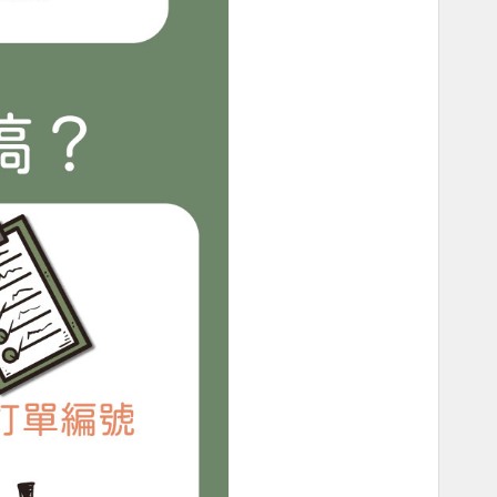
E2
E3
E4
E5
E6