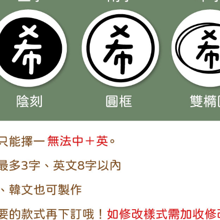
花邊區
標楷體
花邊區
微軟正
花邊區
行書體
花邊區
宋體
花邊區
泡芙體
花邊區
ZOO
花邊區
胖西瘦
花邊區
胖西澎
花邊區
樂筆手