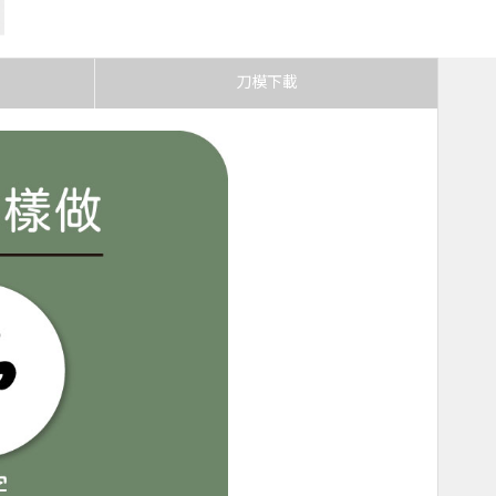
B2
刀模下載
B3
體
B5
Q體
B6
條體
C1
C2
C3
C4