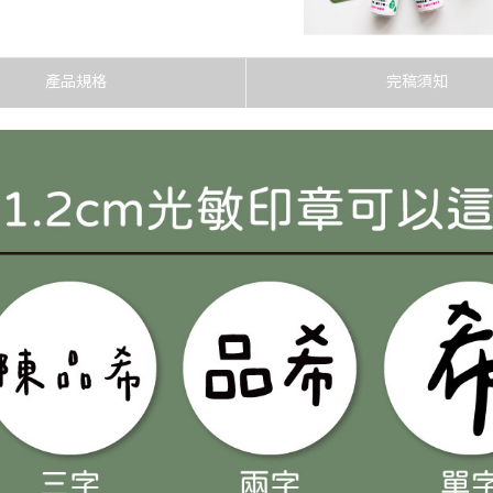
翩翩體
花邊區
奶油體
產品規格
完稿須知
花邊區
陳森田
花邊區
胖胖Q
花邊區
可愛線
花邊區
甜妞體
花邊區
方圓體
花邊區
娃娃體
花邊區
粉圓體