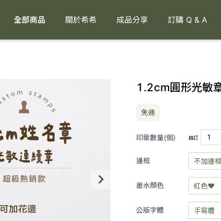
全部商品
關於希希
成品分享
訂購 Q & A
1.2cm圓形光敏
免運
印章數量(個)
自訂
邊框
不加邊框
不加邊
墨水顏色
紅色❤️
紅色❤️
陰刻
公版字體
手寫體