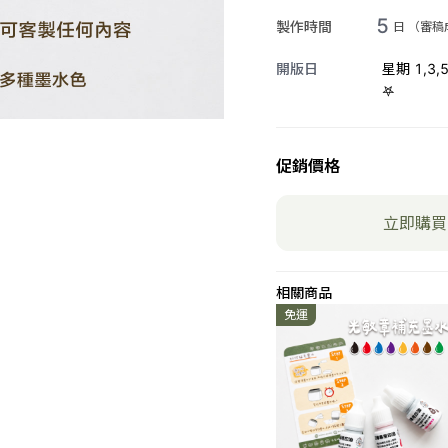
手寫體
5
橘色🧡
圓形框
製作時間
日 （審
開版日
星期 1,3
字體預
黃色💛
雙橢圓
𖤐
姓名)
綠色💚
花邊區
曼蒂手
促銷價格
天藍🩵
花邊區
追奇體
立即購買
深藍💙
花邊區
柯珂體
紫色💜
花邊區
相關商品
粒線體
免運
黑色🖤
花邊區
粗線體
棕咖🤎
花邊區
可愛香
花邊區