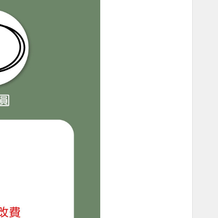
C5
C6
黑體
D1
D2
D3
D4
體
D5
瘦
D6
澎
E1
寫