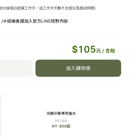
稿成功後隔日起算工作天，該工作天天數不含假日及運送時間）
,5 /𖤐結帳後請加入官方LINE核對內容
覽(下單後請到LINE提供
A1
書體
$
105
元 / 含稅
A2
加入購物車
A3
A4
A5
光敏印章專用墨水
A6
NT:
60
蕉體
NT: $
50
起
B1