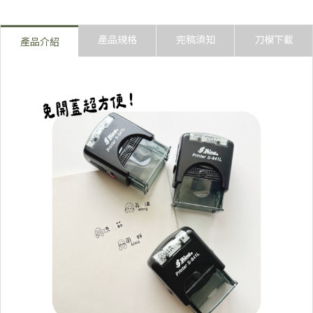
陳森田體
產品規格
完稿須知
刀模下載
產品介紹
胖胖QQ體
可愛線條體
甜妞體
方圓體
娃娃體
粉圓體
標楷體