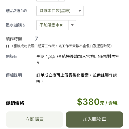
選手繪方式)
手寫體
深藍💙
贈品2選1🎁
質感束口袋(墨綠)
質感束口袋(墨綠)
曼蒂手書體
黑色🖤
墨水加購💧
不加購墨水❌
不加購墨水❌
7
質感束口袋(粉膚)
追奇體
製作時間
衣物墨水👕🖤（黑色）可蓋衣服
＆口罩
日 （審稿成功後隔日起算工作天，該工作天天數不含假日及運送時間）
紅色一瓶
柯珂體
開版日
星期 1,3,5 /𖤐結帳後請加入官方LINE核對內容
𖤐
藍色一瓶
粒線體
傳檔說明
訂單成立後可上傳客製化檔案，並備註製作說
明。
黑色一瓶
粗線體
衣物墨水一瓶👕🖤
可愛香蕉體
$
380
促銷價格
元 / 含稅
翩翩體
立即購買
加入購物車
奶油體