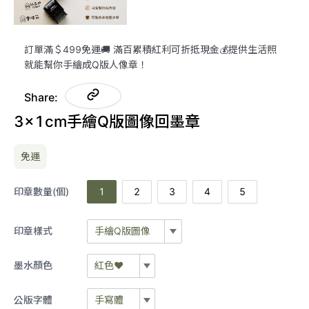
訂單滿＄499免運🚚 滿百累積紅利可折抵現金💰提供生活照
就能幫你手繪成Q版人像章！
Share:
3x1cm手繪Q版圖像回墨章
免運
印章數量(個)
1
2
3
4
5
印章樣式
手繪Q版圖像
手繪Q版圖像
墨水顏色
紅色❤️
紅色❤️
自備「黑白」向量圖(彩色圖檔請
公版字體
手寫體