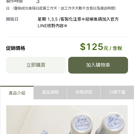
3
橘色🧡
#2很用心
製作時間
日 （審稿成功後隔日起算工作天，該工作天天數不含假日及運送時間）
紅色❤️一瓶
綠色💚
#3太棒了
開版日
星期 1,3,5 /客製化注意𖤐結帳後請加入官方
LINE核對內容𖤐
橘色🧡一瓶
深藍💙
#4超優秀
$
125
綠色💚一瓶
紫色💜
#5 GOOD JOB
促銷價格
元 / 含稅
深藍💙一瓶
黑色🖤
#6 EXCELLEN!
立即購買
加入購物車
紫色💜一瓶
棕咖🤎
#7 WELL DONE
產品規格
完稿須知
刀模下載
產品介紹
黑色🖤一瓶
棕咖🤎一瓶