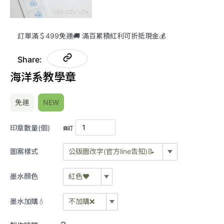
訂單滿＄499免運🚚 滿百累積紅利可折抵現金💰
Share:
海洋系教學章
免運
NEW
印章數量(個)
自訂
圖案樣式
公版圖改字(官方line告知)📝
公版圖改字(官方LINE告知)📝
墨水顏色
紅色❤️
紅色❤️
#1你超棒
墨水加購💧
不加購❌
不加購❌