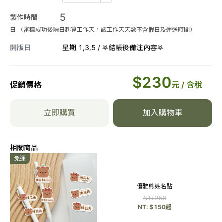
手寫體
5
小組37枚
製作時間
日 （審稿成功後隔日起算工作天，該工作天天數不含假日及運送時間）
字體預覽(下單後請到LINE提供
開版日
星期 1,3,5 / 𖤐結帳後備注內容𖤐
姓名)
曼蒂手書體
$
230
促銷價格
元 / 含稅
追奇體
立即購買
加入購物車
柯珂體
相關商品
粒線體
免運
粗線體
優雅熊姓名貼
NT:
250
可愛香蕉體
NT: $
150
起