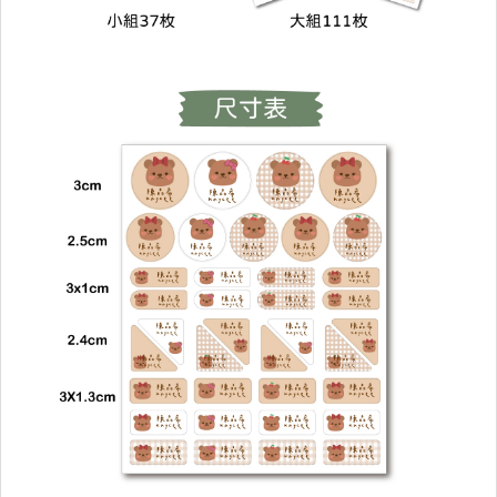
樂筆手寫體
冰山體
大海體