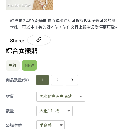
訂單滿＄499免運🚚 滿百累積紅利可折抵現金💰最可愛的摩
卡熊！可以中＋英的姓名貼，貼在文具上讓物品變得更可愛~
Share:
綜合女熊熊
免運
NEW
商品數量(份)
1
2
3
材質
防水耐高溫白底貼
防水耐高溫白底貼
數量
大組111枚
大組111枚
公版字體
手寫體