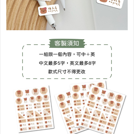
標楷體
微軟正黑體
行書體
宋體
泡芙體
ZOO體
胖西瘦瘦
胖西澎澎