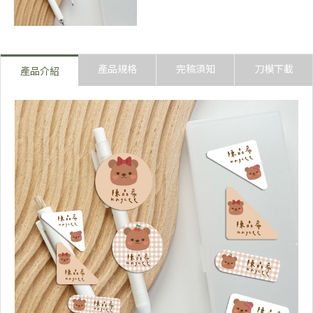
翩翩體
奶油體
產品規格
完稿須知
刀模下載
產品介紹
陳森田體
胖胖QQ體
可愛線條體
甜妞體
方圓體
娃娃體
粉圓體